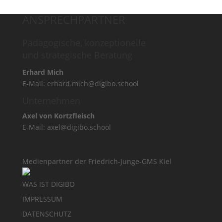
ANSPRECHPARTNER
Pädagogische, konzeptionelle
und strategische Beratung
Erhard Mich
E-Mail:
erhard.mich@digibo.school
Unternehmen
Axel von Kortzfleisch
E-Mail:
axel@digibo.school
Medienpartner der Friedrich-Junge-GMS Kiel
WAS IST DIGIBO
IMPRESSUM
DATENSCHUTZ