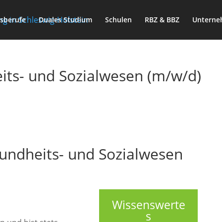
sberufe
Duales Studium
Schulen
RBZ & BBZ
Untern
its- und Sozialwesen (m/w/d)
sundheits- und Sozialwesen
Wissenswerte
s