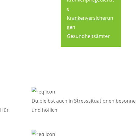
e
Krankenversicherun
gen
Gesundheitsämter
ussetzungen sind empfehlenswert:
Du bleibst auch in Stresssituationen besonn
 für
und höflich.