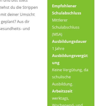
 und bist stets
Empfohlener
ziehst du die Strippen
Schulabschluss
 mit deiner Umsicht
Mittlerer
e geplant? Aus dir
Schulabschluss
 Gesundheits- und
(MSA)
Ausbildungsdauer
1 Jahre
Ausbildungsvergüt
ung
Keine Vergütung, da
schulische
Ausbildung.
Arbeitszeit
werktags,
Wochenend- und